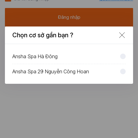
DỊCH VỤ
Đăng nhập
Chọn cơ sở gần bạn ?
Thẻ Tiền
Khách hàng mới? Tạo tài khoản
Chương trình khuyến mãi
Chăm Sóc Vùng Đầu Ansha
Ansha Spa Hà Đông
Ansha Tăng Cường Chuyển Hóa
CHÍNH SÁCH
Ansha Spa 29 Nguyễn Công Hoan
Chính sách bảo mật
Chính sách thanh toán
Chính sách giao nhận
Chính sách hủy dịch vụ
Quyền lợi khách hàng