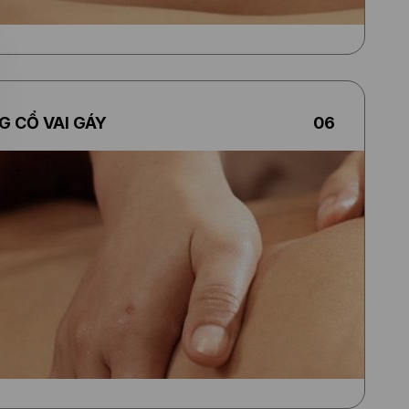
ách
ệu
óc
ên
.
 CỔ VAI GÁY
06