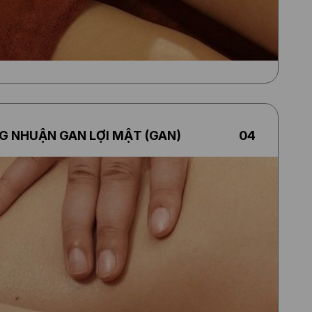
un
ơ
ắc
h
 NHUẬN GAN LỢI MẬT (GAN)
04
ạc
o
ỹ
ông
n