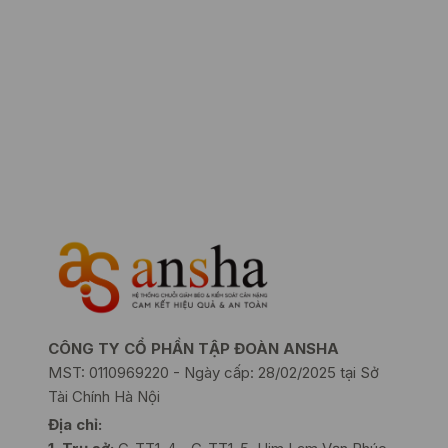
CÔNG TY CỔ PHẦN TẬP ĐOÀN ANSHA
MST: 0110969220 - Ngày cấp: 28/02/2025 tại Sở
Tài Chính Hà Nội
Địa chỉ: