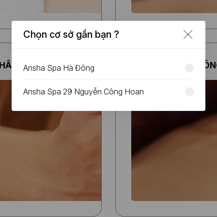
giúp quý kh
đạt được hi
quả chăm s
Chọn cơ sở gần bạn ?
sức khỏe tr
cả mong đợi
HÂN)
05
ANSHA BÁCH THÔNG
Ansha Spa Hà Đông
Ansha Spa 29 Nguyễn Công Hoan