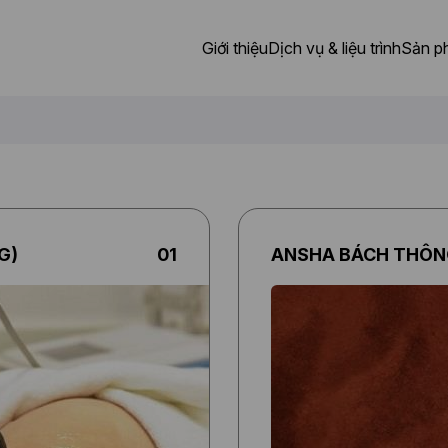
Giới thiệu
Dịch vụ & liệu trình
Sản p
G)
01
ANSHA BÁCH THÔNG
Phương phá
chăm sóc
dưỡng sinh
đông y
cổ truyền:
Dùng các loạ