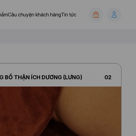
hẩm
Câu chuyện khách hàng
Tin tức
0
 BỔ THẬN ÍCH DƯƠNG (LƯNG)
02
p
i