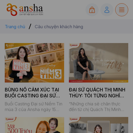
0
Trang chủ
Câu chuyện khách hàng
ĐẠI SỨ QUÁCH THỊ MINH
BÙNG NỔ CẢM XÚC TẠI
THÙY: TÔI TỪNG NGHĨ
BUỔI CASTING ĐẠI SỨ
MÌNH SẼ MÃI 70KG
NIỀM TIN ĐỢT 3
“Những chia sẻ chân thực
Buổi Casting Đại sứ Niềm Tin
đến từ chị Quách Thị Minh
mùa 3 của Ansha ngày 15
Thùy - một người đã từng trải
tháng 11 vừa qua đã diễn ra
qua nỗi ám ảnh 70kg, dù có
trong không khí ấm áp, rộn
tiền sử bệnh tim mạch chị
ràng và tràn đầy năng lượng.
vẫn quyết định uống thuốc
Ngay từ sớm, các ứng viên