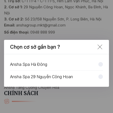
1. Trụ sở:
C-TT1-4 - C-TT1-5, Him Lam Vạn Phúc, Hà Nội
2. Cơ sở 1:
29 Nguyễn Công Hoan, Ngọc Khánh, Ba Đình, Hà
Nội
3. Cơ sở 2:
Số 23/158 Nguyễn Sơn, P. Long Biên, Hà Nội
Email:
anshagroup.mkt@gmail.com
Số điện thoại:
0948 888 999
DỊCH VỤ
Chọn cơ sở gần bạn ?
Ansha Spa Hà Đông
Thẻ Tiền
Chương trình khuyến mãi
Ansha Spa 29 Nguyễn Công Hoan
Chăm Sóc Vùng Đầu Ansha
Ansha Tăng Cường Chuyển Hóa
CHÍNH SÁCH