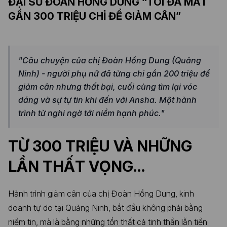
ĐẠI SỨ ĐOÀN HỒNG DUNG “TÔI ĐÃ MẤT
GẦN 300 TRIỆU CHỈ ĐỂ GIẢM CÂN”
"Câu chuyện của chị Đoàn Hồng Dung (Quảng
Ninh) - người phụ nữ đã từng chi gần 200 triệu để
giảm cân nhưng thất bại, cuối cùng tìm lại vóc
dáng và sự tự tin khi đến với Ansha. Một hành
trình từ nghi ngờ tới niềm hạnh phúc."
TỪ 300 TRIỆU VÀ NHỮNG
LẦN THẤT VỌNG…
Hành trình giảm cân của chị Đoàn Hồng Dung, kinh
doanh tự do tại Quảng Ninh, bắt đầu không phải bằng
niềm tin, mà là bằng những tổn thất cả tinh thần lẫn tiền