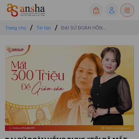
0
Trang chủ
Tin tức
ĐẠI SỨ ĐOÀN HỒNG DUNG “TÔI ĐÃ MẤT GẦN 300 TRIỆU CHỈ ĐỂ GIẢM CÂN”