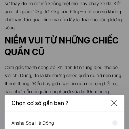
sự thay đổi rõ rệt mà không mệt mỏi hay chảy xệ da. Kết
quả: chị giảm 10kg, từ 71kg còn 61kg – một con số không
chỉ thay đổi ngoại hình mà còn lấy lại toàn bộ năng lượng
sống.
NIỀM VUI TỪ NHỮNG CHIẾC
QUẦN CŨ
Cảm giác thành công đôi khi đến từ những điều nhỏ bé.
Với chị Dung, đó là khi những chiếc quần cũ trở nên rộng
thênh thang: “Đến bây giờ quần áo của chị rộng hết rồi,
hầu như mỗi cái quần chị phải đi sửa lại 10cm bụng.
Những cái quần bò ngày xưa anh rể mang về không mặc
Chọn cơ sở gần bạn ?
vừa, bây giờ còn rộng nữa cơ. Giờ chị đeo đai 2XS rồi!”
Ansha Spa Hà Đông