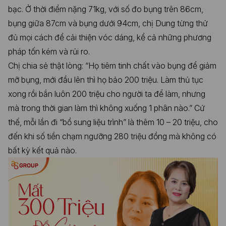
bạc. Ở thời điểm nặng 71kg, với số đo bụng trên 86cm,
bụng giữa 87cm và bụng dưới 94cm, chị Dung từng thử
đủ mọi cách để cải thiện vóc dáng, kể cả những phương
pháp tốn kém và rủi ro.
Chị chia sẻ thật lòng: “Họ tiêm tinh chất vào bụng để giảm
mỡ bụng, mới đầu lên thì họ bảo 200 triệu. Làm thủ tục
xong rồi bắn luôn 200 triệu cho người ta để làm, nhưng
mà trong thời gian làm thì không xuống 1 phân nào.” Cứ
thế, mỗi lần đi “bổ sung liệu trình” là thêm 10 – 20 triệu, cho
đến khi số tiền chạm ngưỡng 280 triệu đồng mà không có
bất kỳ kết quả nào.