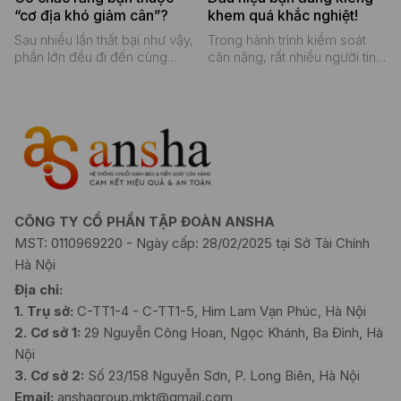
dàng hơn so với thời kỳ đôi
“cơ địa khó giảm cân”?
khem quá khắc nghiệt!
mươi. Hiểu rõ nguyên nhân sẽ
giúp lựa chọn phương pháp
Sau nhiều lần thất bại như vậy,
Trong hành trình kiểm soát
giảm cân hiệu quả và bền
phần lớn đều đi đến cùng
cân nặng, rất nhiều người tin
vững.
một kết luận: “Có lẽ do cơ địa
rằng muốn giảm cân nhanh
mình khó giảm cân”.
thì phải ăn thật ít. Thậm chí,
không ít người xem cảm giác
đói, mệt hoặc kiệt sức là “dấu
hiệu đang giảm cân hiệu
quả”. Ban đầu, việc cắt giảm
mạnh lượng ăn có thể khiến
cân nặng thay đổi khá nhanh.
Điều này tạo cảm giác
CÔNG TY CỔ PHẦN TẬP ĐOÀN ANSHA
phương pháp đang phát huy
MST: 0110969220 - Ngày cấp: 28/02/2025 tại Sở Tài Chính
tác dụng. Nhưng trên thực tế,
giảm cân quá khắc nghiệt
Hà Nội
thường không đồng nghĩa với
Địa chỉ:
giảm mỡ đúng cách. Ngược
1. Trụ sở:
C-TT1-4 - C-TT1-5, Him Lam Vạn Phúc, Hà Nội
lại, đây có thể là lúc cơ thể
bắt đầu phát ra những tín hiệu
2. Cơ sở 1:
29 Nguyễn Công Hoan, Ngọc Khánh, Ba Đình, Hà
cảnh báo rằng nó đang rơi
Nội
vào trạng thái thiếu hụt năng
3. Cơ sở 2:
Số 23/158 Nguyễn Sơn, P. Long Biên, Hà Nội
lượng quá mức.
Email:
anshagroup.mkt@gmail.com