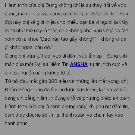
Hành trình của chị Dung không chỉ là sự thay đổi về vóc
dáng, mà còn là câu chuyện về lòng tin được tìm lại. “Sau
đợt này chị sẽ giới thiệu cho nhiều bạn bè vì người ta thấy
mình như thế này là thật, chứ không phải văn vở gì cả. Về
xóm cứ ra khoe ‘Dạo này tao gầy không?’ – không khoe
gì khác ngoài câu đó.”
Giọng chị vừa tự hào, vừa dí dỏm, vừa ấm áp – đúng tinh
thần của một Đại sứ Niềm Tin
ANSHA
: tự tin, tích cực và
lan tỏa nguồn năng lượng tử tế.
Từ nỗi đau mất gần 300 triệu và những lần thất vọng, chị
Đoàn Hồng Dung đã tìm lại được sức khỏe, làn da và vóc
dáng chỉ bằng niềm tin đúng chỗ và phương pháp an toàn.
Hành trình của chị là minh chứng rằng: khi phụ nữ dám tin,
dám thay đổi, họ sẽ tìm lại thanh xuân và chạm tay vào
hạnh phúc.