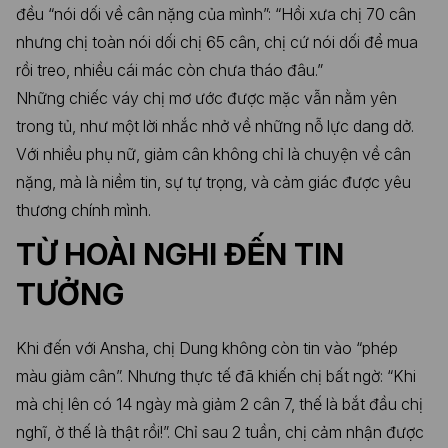
đều “nói dối về cân nặng của mình”: “Hồi xưa chị 70 cân
nhưng chị toàn nói dối chị 65 cân, chị cứ nói dối để mua
rồi treo, nhiều cái mác còn chưa tháo đâu.”
Những chiếc váy chị mơ ước được mặc vẫn nằm yên
trong tủ, như một lời nhắc nhở về những nỗ lực dang dở.
Với nhiều phụ nữ, giảm cân không chỉ là chuyện về cân
nặng, mà là niềm tin, sự tự trọng, và cảm giác được yêu
thương chính mình.
TỪ HOÀI NGHI ĐẾN TIN
TƯỞNG
Khi đến với Ansha, chị Dung không còn tin vào “phép
màu giảm cân”. Nhưng thực tế đã khiến chị bất ngờ: “Khi
mà chị lên có 14 ngày mà giảm 2 cân 7, thế là bắt đầu chị
nghĩ, ờ thế là thật rồi!”. Chỉ sau 2 tuần, chị cảm nhận được