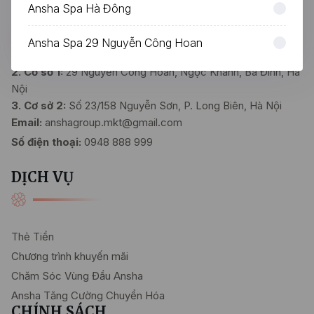
MST: 0110969220 - Ngày cấp: 28/02/2025 tại Sở Tài Chính
Ansha Spa Hà Đông
Hà Nội
Địa chỉ:
Ansha Spa 29 Nguyễn Công Hoan
1. Trụ sở:
C-TT1-4 - C-TT1-5, Him Lam Vạn Phúc, Hà Nội
2. Cơ sở 1:
29 Nguyễn Công Hoan, Ngọc Khánh, Ba Đình, Hà
Nội
3. Cơ sở 2:
Số 23/158 Nguyễn Sơn, P. Long Biên, Hà Nội
Email:
anshagroup.mkt@gmail.com
Số điện thoại:
0948 888 999
DỊCH VỤ
Thẻ Tiền
Chương trình khuyến mãi
Chăm Sóc Vùng Đầu Ansha
Ansha Tăng Cường Chuyển Hóa
CHÍNH SÁCH