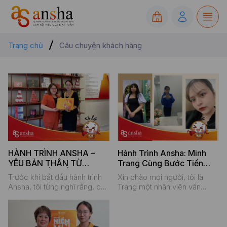
0
Trang chủ
Câu chuyện khách hàng
HÀNH TRÌNH ANSHA –
Hành Trình Ansha: Minh
YÊU BẢN THÂN TỪ
Trang Cùng Bước Tiến
NHỮNG VẾT CẮT SÂU
Nhẹ – Kết Quả Lớn
Trước khi bắt đầu hành trình
Xin chào mọi người, tôi là
Ansha, tôi từng nghĩ rằng, chỉ
Trang một nhân viên văn
cần tôi sống tử tế, yêu
phòng 25 tuổi với chiều cao
thương hết lòng và cống hiến
khá lý tưởng là 1m65. Trước
cho gia đình, thì hạnh phúc sẽ
khi đến với hành trình Ansha,
mãi ở bên. Tôi là một người
tôi nổi bật bất đắc dĩ với số